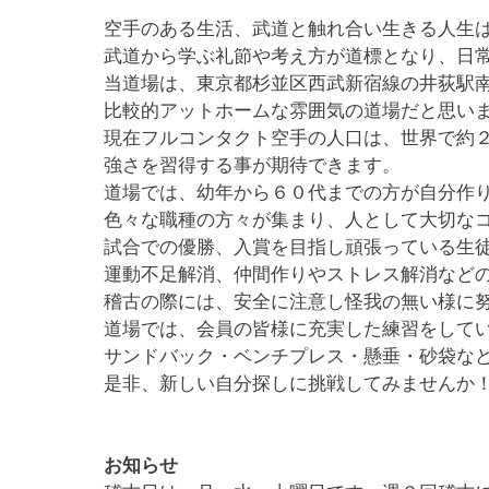
空手のある生活、武道と触れ合い生きる人生は
武道から学ぶ礼節や考え方が道標となり、日
当道場は、東京都杉並区西武新宿線の井荻駅
比較的
アットホームな雰囲気の道場だと思い
現在フルコンタクト空手の人口は、世界で約
強さを習得する事が期待できます。
道場では、幼年から６０代までの
方が自分作
​色々な職種の方々が集まり、
人として大切な
試合での優勝、入賞を目指し頑張っている生
運動不足解消、
仲間作りやストレス解消など
稽
古の際には、安全に注意し怪我の無い様に
道場では、会員の皆様に充実した練習をして
サンドバック・ベンチプレス・懸垂・砂袋な
是非、新しい自分探しに挑戦してみませんか
お知らせ